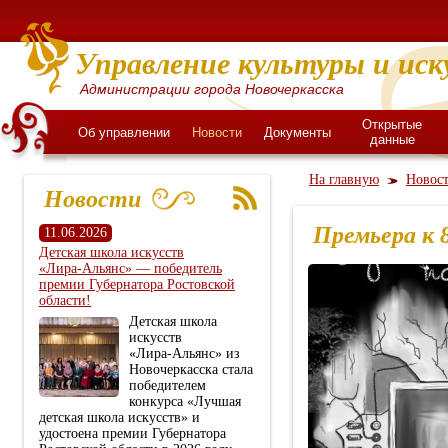
Управление культуры и иск
Администрации города Новочеркасска
Открытые
Об управлении
Новости
Документы
данные
На главную
Новос
Новости
Премьера к 
11.06.2026
Детская школа искусств
«Лира‑Альянс» — победитель
премии Губернатора Ростовской
области!
Детская школа
искусств
«Лира‑Альянс» из
Новочеркасска стала
победителем
конкурса «Лучшая
детская школа искусств» и
удостоена премии Губернатора