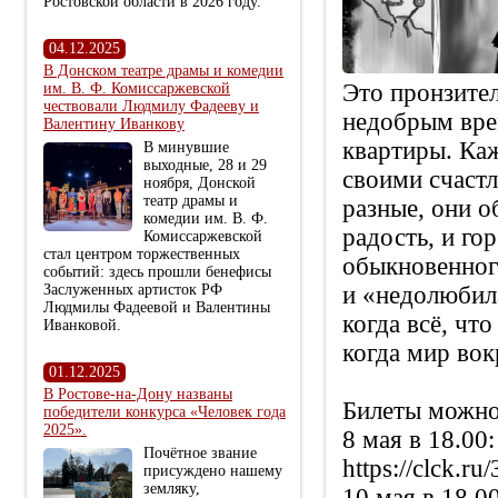
Ростовской области в 2026 году.
04.12.2025
В Донском театре драмы и комедии
Это пронзите
им. В. Ф. Комиссаржевской
чествовали Людмилу Фадееву и
недобрым вре
Валентину Иванкову
квартиры. Каж
В минувшие
выходные, 28 и 29
своими счаст
ноября, Донской
театр драмы и
разные, они о
комедии им. В. Ф.
радость, и го
Комиссаржевской
стал центром торжественных
обыкновенного
событий: здесь прошли бенефисы
Заслуженных артисток РФ
и «недолюбила
Людмилы Фадеевой и Валентины
когда всё, чт
Иванковой.
когда мир во
01.12.2025
В Ростове-на-Дону названы
Билеты можно 
победители конкурса «Человек года
2025».
8 мая в 18.00:
Почётное звание
https://clck.ru
присуждено нашему
земляку,
10 мая в 18.00