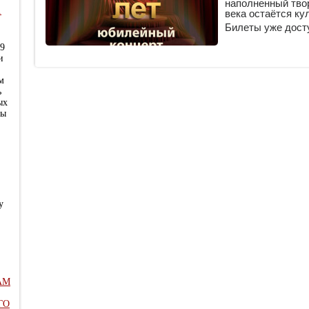
наполненный твор
.
века остаётся к
Билеты уже досту
29
и
м
ь
ых
ны
у
АМ
ГО