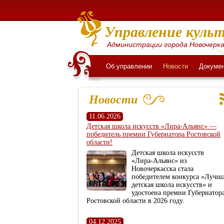
Управление культ
Администрации города Новочерка
Об управлении
Новости
Докуме
Новости
11.06.2026
Детская школа искусств «Лира‑Альянс» —
победитель премии Губернатора Ростовской
области!
Детская школа искусств
«Лира‑Альянс» из
Новочеркасска стала
победителем конкурса «Лучш
детская школа искусств» и
удостоена премии Губернатор
Ростовской области в 2026 году.
04.12.2025