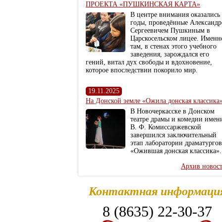
ПРОЕКТА «ПУШКИНСКАЯ КАРТА»
В центре внимания оказались
годы, проведённые Александ
Сергеевичем Пушкиным в
Царскосельском лицее. Именн
там, в стенах этого учебного
заведения, зарождался его
гений, витал дух свободы и вдохновение,
которое впоследствии покорило мир.
19.11.2025
На Донской земле «Ожила донская классика
В Новочеркасске в Донском
театре драмы и комедии имен
В. Ф. Комиссаржевской
завершился заключительный
этап лаборатории драматургов
«Ожившая донская классика».
Архив новос
Контактная информаци
8 (8635) 22-30-37