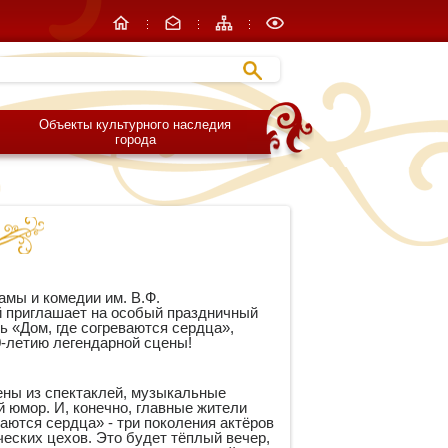
Объекты культурного наследия
города
амы и комедии им. В.Ф.
 приглашает на особый праздничный
ь «Дом, где согреваются сердца»,
-летию легендарной сцены!
ены из спектаклей, музыкальные
й юмор. И, конечно, главные жители
ваются сердца» - три поколения актёров
ческих цехов. Это будет тёплый вечер,