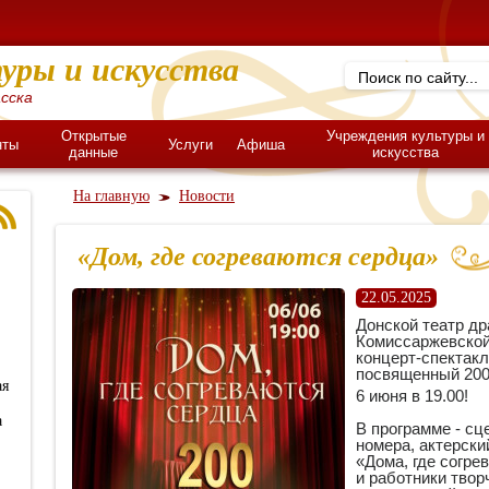
уры и искусства
сска
Открытые
Учреждения культуры и
нты
Услуги
Афиша
данные
искусства
На главную
Новости
«Дом, где согреваются сердца»
22.05.2025
Донской театр др
Комиссаржевской
концерт-спектакл
посвященный 200
ая
6 июня в 19.00!
а
В программе - сц
номера, актерски
«Дома, где согре
и работники твор