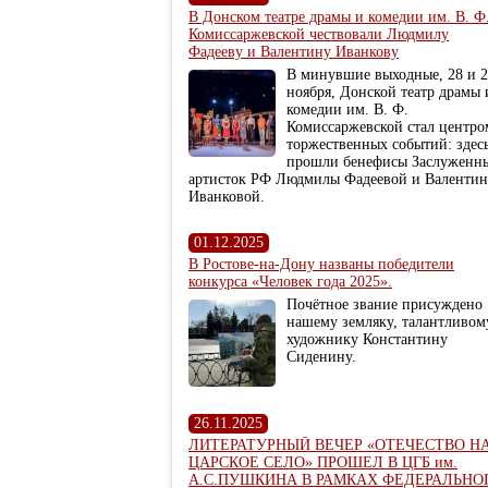
В Донском театре драмы и комедии им. В. Ф
Комиссаржевской чествовали Людмилу
Фадееву и Валентину Иванкову
В минувшие выходные, 28 и 
ноября, Донской театр драмы 
комедии им. В. Ф.
Комиссаржевской стал центро
торжественных событий: здес
прошли бенефисы Заслуженн
артисток РФ Людмилы Фадеевой и Валенти
Иванковой.
01.12.2025
В Ростове-на-Дону названы победители
конкурса «Человек года 2025».
Почётное звание присуждено
нашему земляку, талантливом
художнику Константину
Сиденину.
26.11.2025
ЛИТЕРАТУРНЫЙ ВЕЧЕР «ОТЕЧЕСТВО Н
ЦАРСКОЕ СЕЛО» ПРОШЕЛ В ЦГБ им.
А.С.ПУШКИНА В РАМКАХ ФЕДЕРАЛЬНО