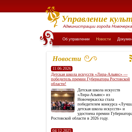
Управление культ
Администрации города Новочерка
Об управлении
Новости
Докуме
Новости
11.06.2026
Детская школа искусств «Лира‑Альянс» —
победитель премии Губернатора Ростовской
области!
Детская школа искусств
«Лира‑Альянс» из
Новочеркасска стала
победителем конкурса «Лучш
детская школа искусств» и
удостоена премии Губернатор
Ростовской области в 2026 году.
04.12.2025