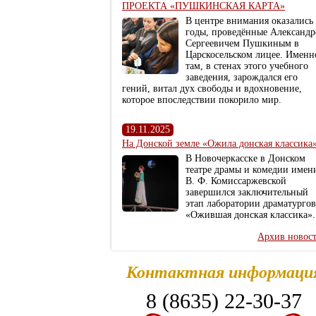
ПРОЕКТА «ПУШКИНСКАЯ КАРТА»
В центре внимания оказались
годы, проведённые Александ
Сергеевичем Пушкиным в
Царскосельском лицее. Именн
там, в стенах этого учебного
заведения, зарождался его
гений, витал дух свободы и вдохновение,
которое впоследствии покорило мир.
19.11.2025
На Донской земле «Ожила донская классика
В Новочеркасске в Донском
театре драмы и комедии имен
В. Ф. Комиссаржевской
завершился заключительный
этап лаборатории драматургов
«Ожившая донская классика».
Архив новос
Контактная информаци
8 (8635) 22-30-37