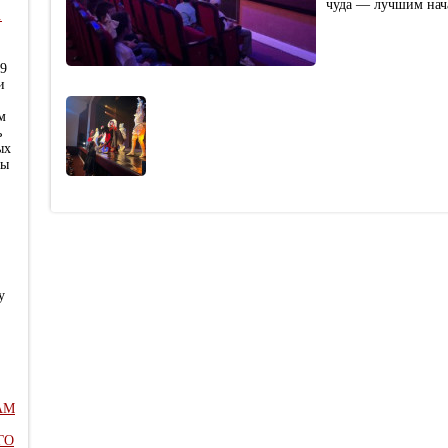
чуда — лучшим нача
.
29
и
м
ь
ых
ны
у
АМ
ГО