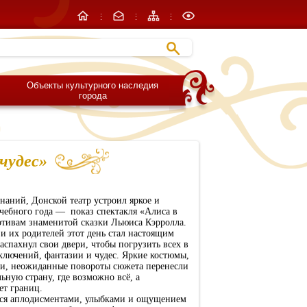
Объекты культурного наследия
города
чудес»
знаний, Донской театр устроил яркое и
чебного года — показ спектакля «Алиса в
отивам знаменитой сказки Льюиса Кэрролла.
и их родителей этот день стал настоящим
аспахнул свои двери, чтобы погрузить всех в
лючений, фантазии и чудес. Яркие костюмы,
ии, неожиданные повороты сюжета перенесли
ьную страну, где возможно всё, а
ет границ.
ся аплодисментами, улыбками и ощущением