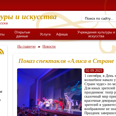
уры и искусства
сска
Открытые
Учреждения культуры и
нты
Услуги
Афиша
данные
искусства
На главную
Новости
Показ спектакля «Алиса в Стране 
02.09.2025
1 сентября, в День 
волшебное начало у
Стране чудес» по м
Для юных зрителей 
ая
праздником: театр р
сказочный мир прик
а
красочные декорац
зрителей в удивител
воображение не зна
Праздник завершил