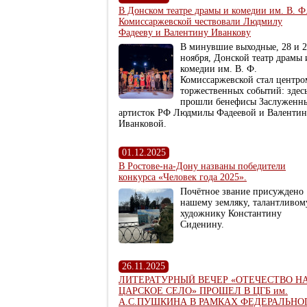
В Донском театре драмы и комедии им. В. Ф
Комиссаржевской чествовали Людмилу
Фадееву и Валентину Иванкову
В минувшие выходные, 28 и 
ноября, Донской театр драмы 
комедии им. В. Ф.
Комиссаржевской стал центро
торжественных событий: здес
прошли бенефисы Заслуженн
артисток РФ Людмилы Фадеевой и Валенти
Иванковой.
01.12.2025
В Ростове-на-Дону названы победители
конкурса «Человек года 2025».
Почётное звание присуждено
нашему земляку, талантливом
художнику Константину
Сиденину.
26.11.2025
ЛИТЕРАТУРНЫЙ ВЕЧЕР «ОТЕЧЕСТВО Н
ЦАРСКОЕ СЕЛО» ПРОШЕЛ В ЦГБ им.
А.С.ПУШКИНА В РАМКАХ ФЕДЕРАЛЬНО