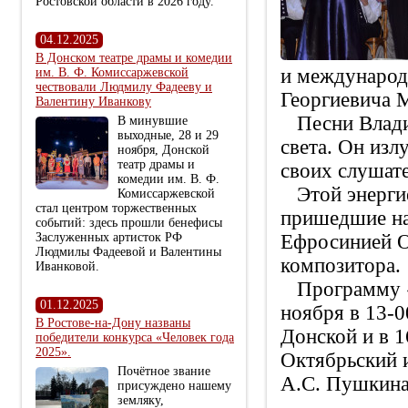
Ростовской области в 2026 году.
04.12.2025
В Донском театре драмы и комедии
и международ
им. В. Ф. Комиссаржевской
чествовали Людмилу Фадееву и
Георгиевича 
Валентину Иванкову
Песни Владим
В минувшие
выходные, 28 и 29
света. Он изл
ноября, Донской
театр драмы и
своих слушат
комедии им. В. Ф.
Этой энергие
Комиссаржевской
стал центром торжественных
пришедшие на 
событий: здесь прошли бенефисы
Заслуженных артисток РФ
Ефросинией О
Людмилы Фадеевой и Валентины
композитора.
Иванковой.
Программу «С
01.12.2025
ноября в 13-0
В Ростове-на-Дону названы
Донской и в 1
победители конкурса «Человек года
2025».
Октябрьский и
Почётное звание
А.С. Пушкина
присуждено нашему
земляку,