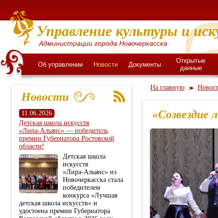
Управление культуры и иск
Администрации города Новочеркасска
Открытые
Об управлении
Новости
Документы
данные
На главную
Новос
Новости
«Созвездие 
11.06.2026
Детская школа искусств
«Лира‑Альянс» — победитель
премии Губернатора Ростовской
области!
Детская школа
искусств
«Лира‑Альянс» из
Новочеркасска стала
победителем
конкурса «Лучшая
детская школа искусств» и
удостоена премии Губернатора