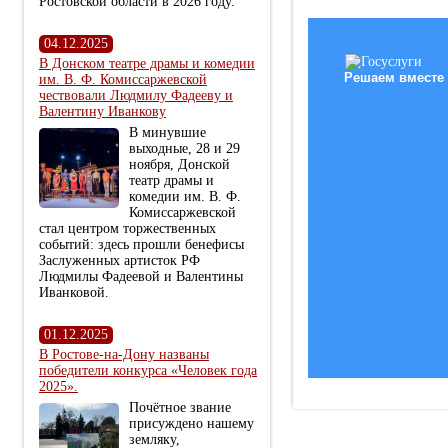
Ростовской области в 2026 году.
04.12.2025
В Донском театре драмы и комедии
Решаем вместе
им. В. Ф. Комиссаржевской
чествовали Людмилу Фадееву и
Валентину Иванкову
В минувшие
выходные, 28 и 29
ноября, Донской
театр драмы и
комедии им. В. Ф.
Комиссаржевской
стал центром торжественных
событий: здесь прошли бенефисы
Заслуженных артисток РФ
Людмилы Фадеевой и Валентины
Иванковой.
01.12.2025
В Ростове-на-Дону названы
победители конкурса «Человек года
2025».
Почётное звание
присуждено нашему
земляку,