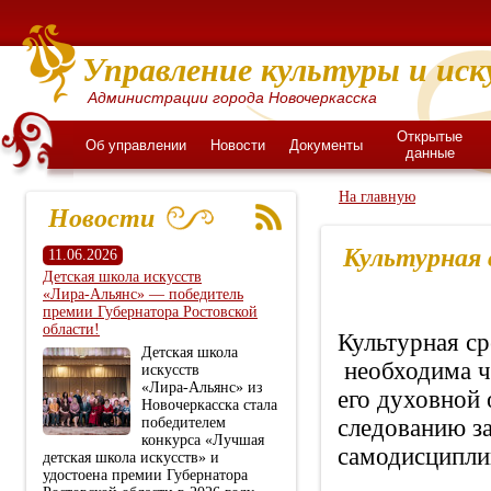
Управление культуры и иск
Администрации города Новочеркасска
Открытые
Об управлении
Новости
Документы
данные
На главную
Новости
Культурная 
11.06.2026
Детская школа искусств
«Лира‑Альянс» — победитель
премии Губернатора Ростовской
области!
Культурная ср
Детская школа
необходима че
искусств
«Лира‑Альянс» из
его духовной
Новочеркасска стала
победителем
следованию за
конкурса «Лучшая
самодисципли
детская школа искусств» и
удостоена премии Губернатора