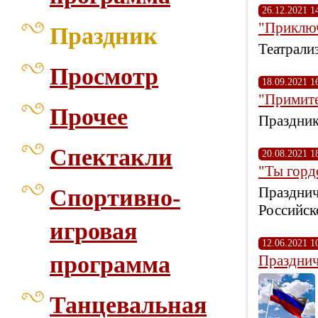
26.12.2021 1
"Приключ
Праздник
Театрали
Просмотр
18.09.2021 1
"Примите
Прочее
Праздник
Спектакли
20.08.2021 1
"Ты горд
Празднич
Спортивно-
Российск
игровая
12.06.2021 1
программа
Празднич
Танцевальная