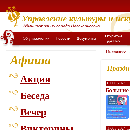
Управление культуры и иск
Администрации города Новочеркасска
Открытые
Об управлении
Новости
Документы
данные
На главную
Афиша
Праздн
Акция
01.06.2024 1
Большие
Беседа
Вечер
Викторины
17.05.2024 1