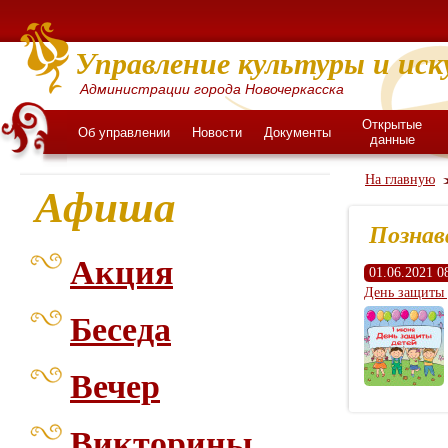
Управление культуры и иск
Администрации города Новочеркасска
Открытые
Об управлении
Новости
Документы
данные
На главную
Афиша
Познав
Акция
01.06.2021 0
День защиты
Беседа
Вечер
Викторины