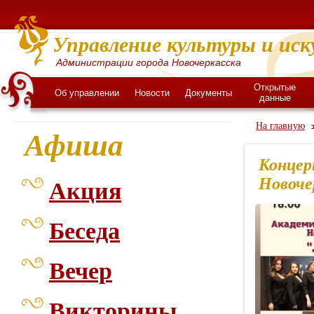
Управление культуры и иск
Администрации города Новочеркасска
Открытые
Об управлении
Новости
Документы
данные
На главную
Афиша
Концер
Новоче
Акция
Беседа
Вечер
Викторины