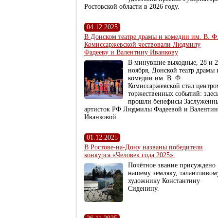
Ростовской области в 2026 году.
04.12.2025
В Донском театре драмы и комедии им. В. Ф
Комиссаржевской чествовали Людмилу
Фадееву и Валентину Иванкову
В минувшие выходные, 28 и 
ноября, Донской театр драмы 
комедии им. В. Ф.
Комиссаржевской стал центро
торжественных событий: здес
прошли бенефисы Заслуженн
артисток РФ Людмилы Фадеевой и Валенти
Иванковой.
01.12.2025
В Ростове-на-Дону названы победители
конкурса «Человек года 2025».
Почётное звание присуждено
нашему земляку, талантливом
художнику Константину
Сиденину.