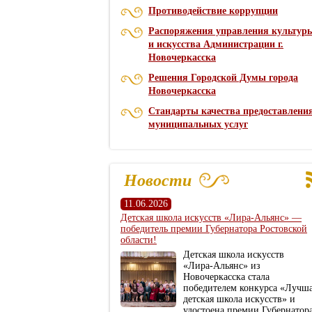
Противодействие коррупции
Распоряжения управления культур
и искусства Администрации г.
Новочеркасска
Решения Городской Думы города
Новочеркасска
Стандарты качества предоставлени
муниципальных услуг
Новости
11.06.2026
Детская школа искусств «Лира‑Альянс» —
победитель премии Губернатора Ростовской
области!
Детская школа искусств
«Лира‑Альянс» из
Новочеркасска стала
победителем конкурса «Лучш
детская школа искусств» и
удостоена премии Губернатор