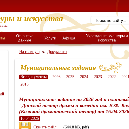
уры и искусства
сска
Открытые
Учреждения культуры и
нты
Услуги
Афиша
данные
искусства
На главную
Документы
Муниципальные задания
Все документы
2026
2025
2024
2023
2022
202
2015
ий
Муниципальное задание на 2026 год и плановы
"Донской театр драмы и комедии им. В.Ф. Ком
(Казачий драматический театр) от 16.04.202
16.04.2026
Скачать файл
(644.8 kB, pdf)