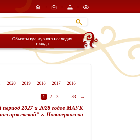
Объекты культурного наследия
города
1
2020
2019
2018
2017
2016
1
2
3
...
83
→
й период 2027 и 2028 годов МАУК
иссаржевской" г. Новочеркасска
6