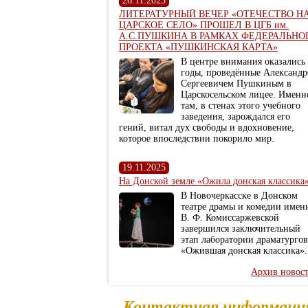
26.11.2025
ЛИТЕРАТУРНЫЙ ВЕЧЕР «ОТЕЧЕСТВО Н
ЦАРСКОЕ СЕЛО» ПРОШЕЛ В ЦГБ им.
А.С.ПУШКИНА В РАМКАХ ФЕДЕРАЛЬНО
ПРОЕКТА «ПУШКИНСКАЯ КАРТА»
В центре внимания оказались
годы, проведённые Александ
Сергеевичем Пушкиным в
Царскосельском лицее. Именн
там, в стенах этого учебного
заведения, зарождался его
гений, витал дух свободы и вдохновение,
которое впоследствии покорило мир.
19.11.2025
На Донской земле «Ожила донская классика
В Новочеркасске в Донском
театре драмы и комедии имен
В. Ф. Комиссаржевской
завершился заключительный
этап лаборатории драматургов
«Ожившая донская классика».
Архив новос
Контактная информаци