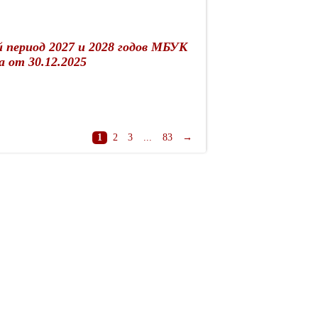
й период 2027 и 2028 годов МБУК
а от 30.12.2025
1
2
3
...
83
→