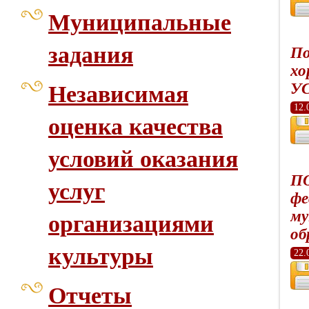
Муниципальные
задания
По
хо
УС
Независимая
12.
оценка качества
условий оказания
ПО
услуг
фе
му
организациями
об
культуры
22.
Отчеты