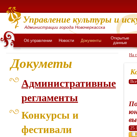
Управление культуры и иск
Администрации города Новочеркасска
Открытые
Об управлении
Новости
Документы
данные
На 
Докуметы
К
Административные
Все
регламенты
По
юн
Конкурсы и
вы
фестивали
25.