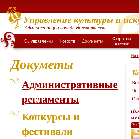
Управление культуры и иск
Администрации города Новочеркасска
Открытые
Об управлении
Новости
Документы
данные
На 
Докуметы
К
Административные
Все
Янв
регламенты
Окт
Пол
Конкурсы и
му
30.
фестивали