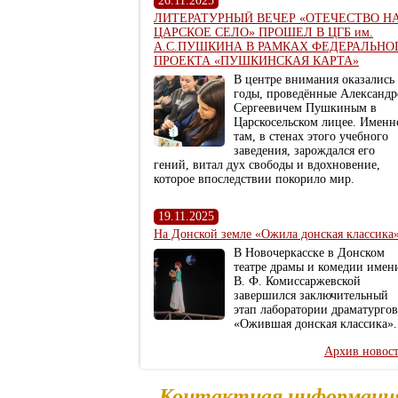
26.11.2025
ЛИТЕРАТУРНЫЙ ВЕЧЕР «ОТЕЧЕСТВО Н
ЦАРСКОЕ СЕЛО» ПРОШЕЛ В ЦГБ им.
А.С.ПУШКИНА В РАМКАХ ФЕДЕРАЛЬНО
ПРОЕКТА «ПУШКИНСКАЯ КАРТА»
В центре внимания оказались
годы, проведённые Александ
Сергеевичем Пушкиным в
Царскосельском лицее. Именн
там, в стенах этого учебного
заведения, зарождался его
гений, витал дух свободы и вдохновение,
которое впоследствии покорило мир.
19.11.2025
На Донской земле «Ожила донская классика
В Новочеркасске в Донском
театре драмы и комедии имен
В. Ф. Комиссаржевской
завершился заключительный
этап лаборатории драматургов
«Ожившая донская классика».
Архив новос
Контактная информаци