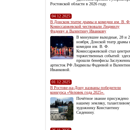
Ростовской области в 2026 году.
04.12.2025
В Донском театре драмы и комедии им. В. Ф
Комиссаржевской чествовали Людмилу
Фадееву и Валентину Иванкову
В минувшие выходные, 28 и 
ноября, Донской театр драмы 
комедии им. В. Ф.
Комиссаржевской стал центро
торжественных событий: здес
прошли бенефисы Заслуженн
артисток РФ Людмилы Фадеевой и Валенти
Иванковой.
01.12.2025
В Ростове-на-Дону названы победители
конкурса «Человек года 2025».
Почётное звание присуждено
нашему земляку, талантливом
художнику Константину
Сиденину.