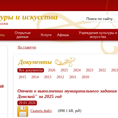
уры и искусства
сска
Открытые
Учреждения культуры и
нты
Услуги
Афиша
данные
искусства
На главную
Документы
Все документы
2026
2025
2024
2023
2022
202
2015
2014
2013
2012
2011
2010
ий
Отчет о выполнении муниципального задания
Донской" за 2025 год
29.01.2026
Скачать файл
(898.1 kB, pdf)