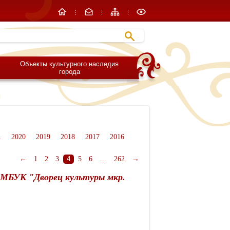
Объекты культурного наследия
города
1
2020
2019
2018
2017
2016
←
1
2
3
4
5
6
...
262
→
 МБУК "Дворец культуры мкр.