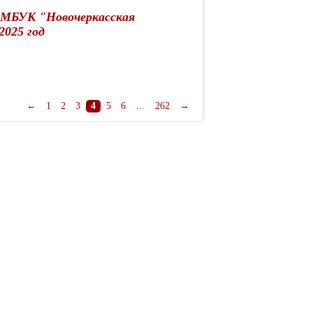
 МБУК "Новочеркасская
2025 год
←
1
2
3
4
5
6
...
262
→