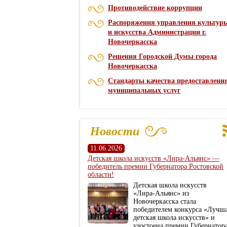
Противодействие коррупции
Распоряжения управления культур
и искусства Администрации г.
Новочеркасска
Решения Городской Думы города
Новочеркасска
Стандарты качества предоставлени
муниципальных услуг
Новости
11.06.2026
Детская школа искусств «Лира‑Альянс» —
победитель премии Губернатора Ростовской
области!
Детская школа искусств
«Лира‑Альянс» из
Новочеркасска стала
победителем конкурса «Лучш
детская школа искусств» и
удостоена премии Губернатор