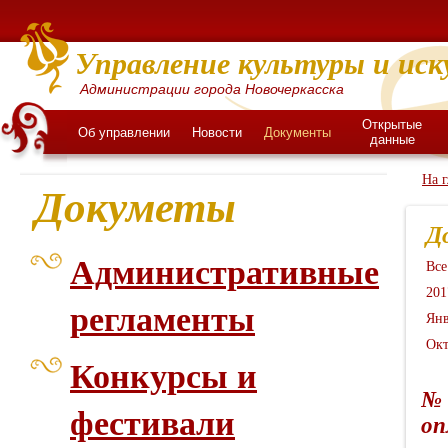
Управление культуры и иск
Администрации города Новочеркасска
Открытые
Об управлении
Новости
Документы
данные
На 
Докуметы
Д
Административные
Все
201
регламенты
Янв
Окт
Конкурсы и
№ 
фестивали
оп