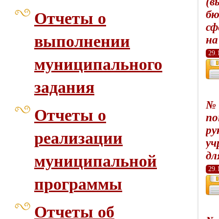
(в
бю
Отчеты о
сф
выполнении
на
29.
муниципального
задания
№ 
Отчеты о
по
ру
реализации
уч
дл
муниципальной
29.
программы
Отчеты об