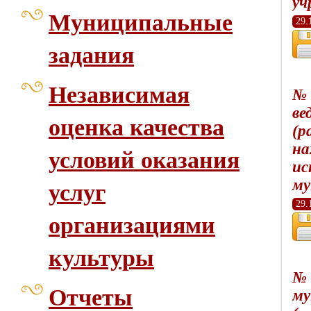
уч
Муниципальные
29.
задания
Независимая
№ 
ве
оценка качества
(р
на
условий оказания
ис
му
услуг
29.
организациями
культуры
№ 
Отчеты
му