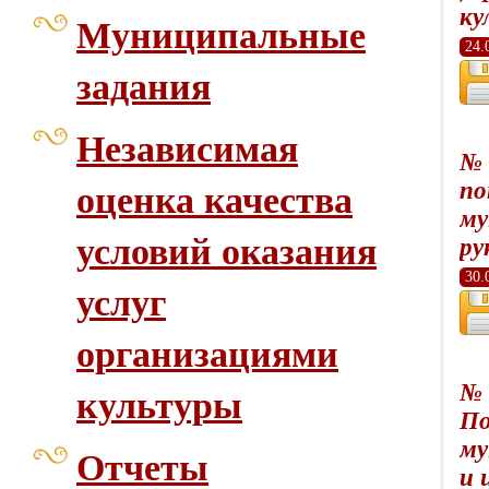
ку
Муниципальные
24.
задания
Независимая
№ 
по
оценка качества
му
условий оказания
ру
30.
услуг
организациями
№ 
культуры
По
му
Отчеты
и 