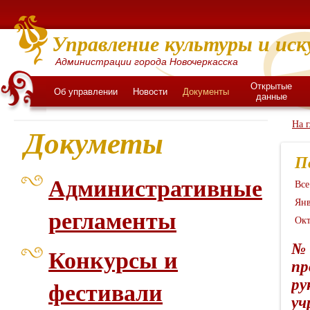
Управление культуры и иск
Администрации города Новочеркасска
Открытые
Об управлении
Новости
Документы
данные
На 
Докуметы
П
Административные
Все
Янв
регламенты
Окт
№ 
Конкурсы и
пр
ру
фестивали
уч