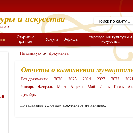
уры и искусства
сска
Открытые
Учреждения культуры и
нты
Услуги
Афиша
данные
искусства
На главную
Документы
Отчеты о выполнении муниципаль
Все документы
2026
2025
2024
2023
2022
202
Январь
Февраль
Март
Апрель
Май
Июнь
Июль
Ав
Декабрь
ий
По заданным условиям документов не найдено.