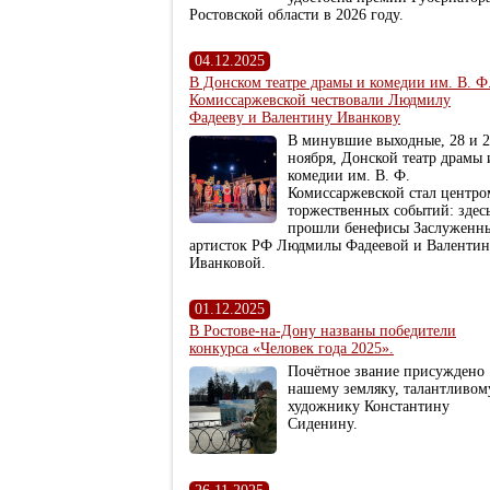
Ростовской области в 2026 году.
04.12.2025
В Донском театре драмы и комедии им. В. Ф
Комиссаржевской чествовали Людмилу
Фадееву и Валентину Иванкову
В минувшие выходные, 28 и 
ноября, Донской театр драмы 
комедии им. В. Ф.
Комиссаржевской стал центро
торжественных событий: здес
прошли бенефисы Заслуженн
артисток РФ Людмилы Фадеевой и Валенти
Иванковой.
01.12.2025
В Ростове-на-Дону названы победители
конкурса «Человек года 2025».
Почётное звание присуждено
нашему земляку, талантливом
художнику Константину
Сиденину.