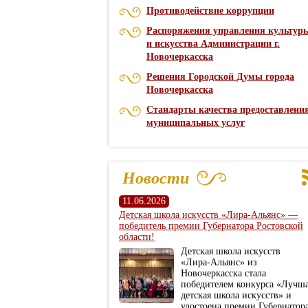
Противодействие коррупции
Распоряжения управления культур
и искусства Администрации г.
Новочеркасска
Решения Городской Думы города
Новочеркасска
Стандарты качества предоставлени
муниципальных услуг
Новости
11.06.2026
Детская школа искусств «Лира‑Альянс» —
победитель премии Губернатора Ростовской
области!
Детская школа искусств
«Лира‑Альянс» из
Новочеркасска стала
победителем конкурса «Лучш
детская школа искусств» и
удостоена премии Губернатор