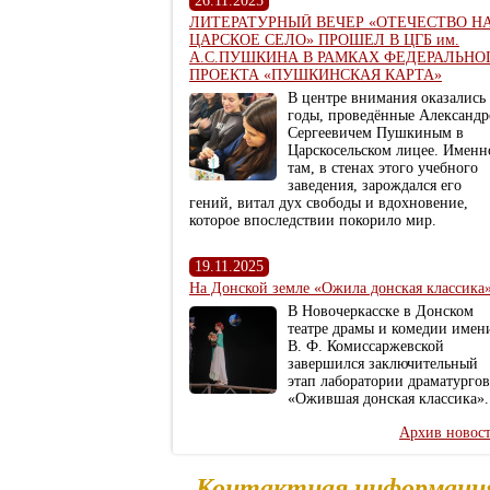
26.11.2025
ЛИТЕРАТУРНЫЙ ВЕЧЕР «ОТЕЧЕСТВО Н
ЦАРСКОЕ СЕЛО» ПРОШЕЛ В ЦГБ им.
А.С.ПУШКИНА В РАМКАХ ФЕДЕРАЛЬНО
ПРОЕКТА «ПУШКИНСКАЯ КАРТА»
В центре внимания оказались
годы, проведённые Александ
Сергеевичем Пушкиным в
Царскосельском лицее. Именн
там, в стенах этого учебного
заведения, зарождался его
гений, витал дух свободы и вдохновение,
которое впоследствии покорило мир.
19.11.2025
На Донской земле «Ожила донская классика
В Новочеркасске в Донском
театре драмы и комедии имен
В. Ф. Комиссаржевской
завершился заключительный
этап лаборатории драматургов
«Ожившая донская классика».
Архив новос
Контактная информаци