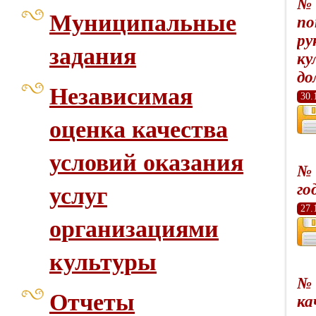
№ 
Муниципальные
по
ру
задания
ку
до
Независимая
30.
оценка качества
условий оказания
№ 
го
услуг
27.
организациями
культуры
№ 
Отчеты
ка