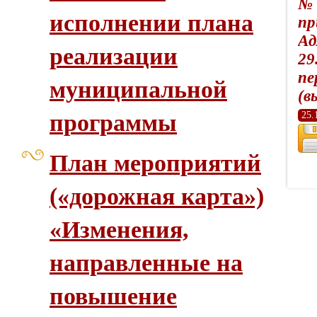
№ 
исполнении плана
пр
Ад
реализации
29
пе
муниципальной
(в
программы
25.
План мероприятий
(«дорожная карта»)
«Изменения,
направленные на
повышение