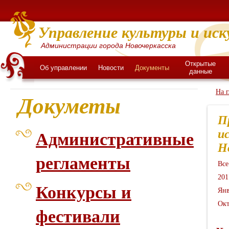
Управление культуры и иск
Администрации города Новочеркасска
Открытые
Об управлении
Новости
Документы
данные
На 
Докуметы
П
и
Административные
Н
регламенты
Все
201
Конкурсы и
Янв
Окт
фестивали