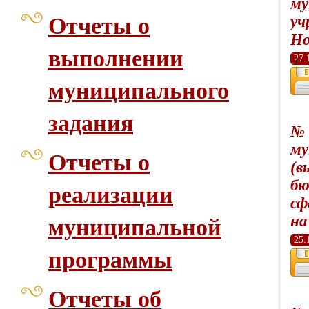
му
Отчеты о
уч
Но
выполнении
27.
муниципального
задания
№ 
му
Отчеты о
(в
бю
реализации
сф
на
муниципальной
25.
программы
Отчеты об