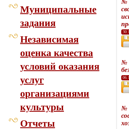
№ 
Муниципальные
св
ис
задания
пр
30.
Независимая
оценка качества
№ 
условий оказания
бе
услуг
06.
организациями
культуры
№ 
со
Отчеты
хо