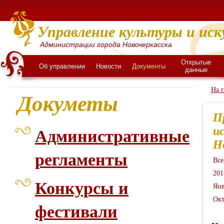
Управление культуры и иск
Администрации города Новочеркасска
Открытые
Об управлении
Новости
Документы
данные
На 
Докуметы
П
и
Административные
Н
регламенты
Все
201
Конкурсы и
Янв
Окт
фестивали