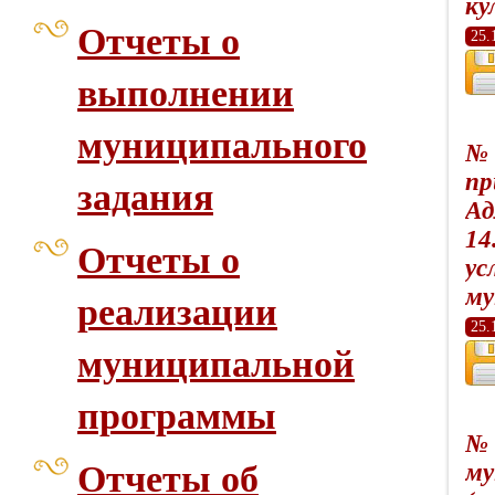
ку
Отчеты о
25.
выполнении
муниципального
№ 
пр
задания
Ад
14
Отчеты о
ус
му
реализации
25.
муниципальной
программы
№ 
Отчеты об
му