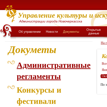
Управление культуры и иск
Администрации города Новочеркасска
Открытые
Об управлении
Новости
Документы
данные
На 
Докуметы
К
Административные
Все
Янв
регламенты
Окт
По 
Конкурсы и
фестивали