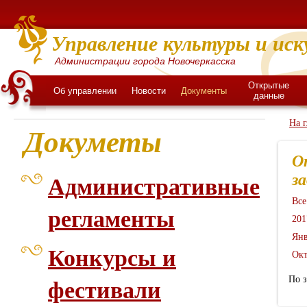
Управление культуры и иск
Администрации города Новочеркасска
Открытые
Об управлении
Новости
Документы
данные
На 
Докуметы
О
з
Административные
Все
регламенты
201
Янв
Конкурсы и
Окт
По 
фестивали