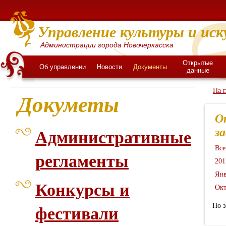
Управление культуры и иск
Администрации города Новочеркасска
Открытые
Об управлении
Новости
Документы
данные
На 
Докуметы
О
з
Административные
Все
регламенты
201
Янв
Конкурсы и
Окт
По 
фестивали