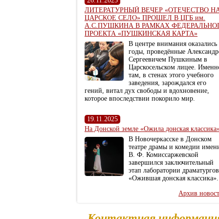
26.11.2025
ЛИТЕРАТУРНЫЙ ВЕЧЕР «ОТЕЧЕСТВО Н
ЦАРСКОЕ СЕЛО» ПРОШЕЛ В ЦГБ им.
А.С.ПУШКИНА В РАМКАХ ФЕДЕРАЛЬНО
ПРОЕКТА «ПУШКИНСКАЯ КАРТА»
В центре внимания оказались
годы, проведённые Александ
Сергеевичем Пушкиным в
Царскосельском лицее. Именн
там, в стенах этого учебного
заведения, зарождался его
гений, витал дух свободы и вдохновение,
которое впоследствии покорило мир.
19.11.2025
На Донской земле «Ожила донская классика
В Новочеркасске в Донском
театре драмы и комедии имен
В. Ф. Комиссаржевской
завершился заключительный
этап лаборатории драматургов
«Ожившая донская классика».
Архив новос
Контактная информаци