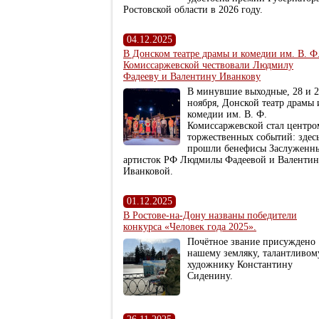
Ростовской области в 2026 году.
04.12.2025
В Донском театре драмы и комедии им. В. Ф
Комиссаржевской чествовали Людмилу
Фадееву и Валентину Иванкову
В минувшие выходные, 28 и 
ноября, Донской театр драмы 
комедии им. В. Ф.
Комиссаржевской стал центро
торжественных событий: здес
прошли бенефисы Заслуженн
артисток РФ Людмилы Фадеевой и Валенти
Иванковой.
01.12.2025
В Ростове-на-Дону названы победители
конкурса «Человек года 2025».
Почётное звание присуждено
нашему земляку, талантливом
художнику Константину
Сиденину.