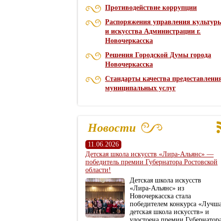
Противодействие коррупции
Распоряжения управления культур
и искусства Администрации г.
Новочеркасска
Решения Городской Думы города
Новочеркасска
Стандарты качества предоставлени
муниципальных услуг
Новости
11.06.2026
Детская школа искусств «Лира‑Альянс» —
победитель премии Губернатора Ростовской
области!
Детская школа искусств
«Лира‑Альянс» из
Новочеркасска стала
победителем конкурса «Лучш
детская школа искусств» и
удостоена премии Губернатор