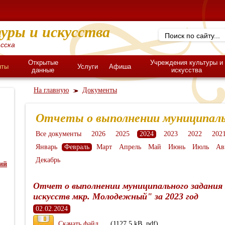
уры и искусства
сска
Открытые
Учреждения культуры и
нты
Услуги
Афиша
данные
искусства
На главную
Документы
Отчеты о выполнении муниципаль
Все документы
2026
2025
2024
2023
2022
202
Январь
Февраль
Март
Апрель
Май
Июнь
Июль
Ав
Декабрь
ий
Отчет о выполнении муниципального задани
искусств мкр. Молодежный" за 2023 год
02.02.2024
Скачать файл
(1127.5 kB, pdf)