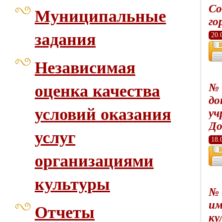
Со
Муниципальные
го
задания
20.
Независимая
№ 
оценка качества
до
условий оказания
уч
До
услуг
18.
организациями
культуры
№ 
им
Отчеты
ку