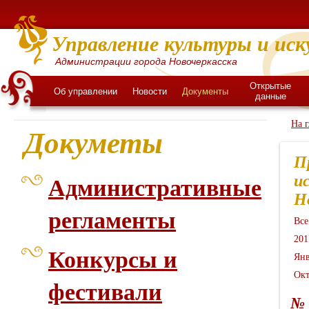
Управление культуры и иск
Администрации города Новочеркасска
Открытые
Об управлении
Новости
Документы
данные
На 
Докуметы
П
и
Административные
Н
регламенты
Все
201
Конкурсы и
Янв
Окт
фестивали
№ 